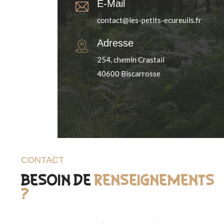
E-Mail
contact@les-petits-ecureuils.fr
Adresse
254, chemin Crastail
40600 Biscarrosse
CONTACT
Besoin de
renseignements
?